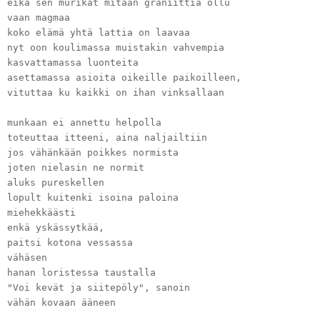
eikä sen murikat mitään graniittia ollu
vaan magmaa
koko elämä yhtä lattia on laavaa
nyt oon koulimassa muistakin vahvempia
kasvattamassa luonteita
asettamassa asioita oikeille paikoilleen,
vituttaa ku kaikki on ihan vinksallaan
munkaan ei annettu helpolla
toteuttaa itteeni, aina naljailtiin
jos vähänkään poikkes normista
joten nielasin ne normit
aluks pureskellen
lopult kuitenki isoina paloina
miehekkäästi
enkä yskässytkää,
paitsi kotona vessassa
vähäsen
hanan loristessa taustalla
"Voi kevät ja siitepöly", sanoin
vähän kovaan ääneen
vaik mul ei oo allergioita