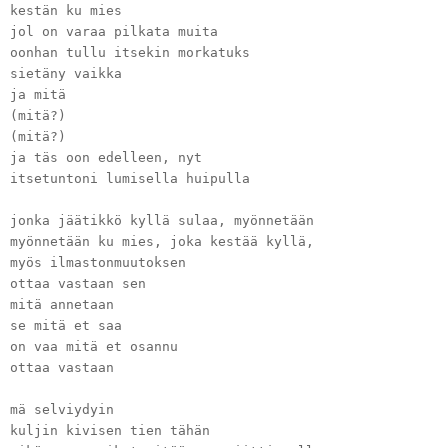
kestän ku mies
jol on varaa pilkata muita
oonhan tullu itsekin morkatuks
sietäny vaikka
ja mitä
(mitä?)
(mitä?)
ja täs oon edelleen, nyt
itsetuntoni lumisella huipulla
jonka jäätikkö kyllä sulaa, myönnetään
myönnetään ku mies, joka kestää kyllä,
myös ilmastonmuutoksen
ottaa vastaan sen
mitä annetaan
se mitä et saa
on vaa mitä et osannu
ottaa vastaan
mä selviydyin
kuljin kivisen tien tähän