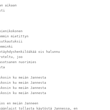
an aikaan
sti
pienikokonen
emmin mietittyn
sutkautuksii
emminki
ntäyhdyshenkilöäkää ois halunnu
roteltu, joo
asotsanen nuorimies
sta
skosin ku meiän Jannesta
skosin ku meiän Jannesta
skosin ku meiän Jannesta
skosin ku meiän Jannesta
jos en meiän Janneen
käänlaist tollasta käytöstä Jannessa, en 