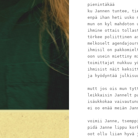
pienintäkää
ku Jannen tuntee, ti
enpä ihan heti usko 
mun on kyl mahdoton 
ihmine ottais tollas
törkee poliittinen a
melkoselt agendajour
ihmisil on pakkomiel
oon usein miettiny m
toimittajat nukkuu y
ihmisist näit keksit
ja hyödyntää julkisu
mutt jos ois mun tyt
leikkaisin Jannelt p
isäukkokaa vaivautun
ei oo enää meiän Jan
voimii Janne, tsempp
pidä Janne lippu kor
oot ollu liian hyvä 