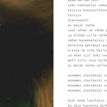
ekaa kertaa ikin
joku suhtautuis sama
toisiin kunnioittava
toisiin
alentavasti
a
ei meiän Janne
vaik onhan se vähän 
ja olihan sillä tark
vähän kyseenalaisii 
harkinta pettänyt ai
e-eikä se sitä häiri
ja ohan siit toki va
mutt silti niin kirk
ei meiän Janne sella
ennemmi itestäniki u
ennemmi itestäniki u
ennemmi itestäniki u
ennemmi itestäniki u
mihi enää luottasin 
en ikin havainnu min