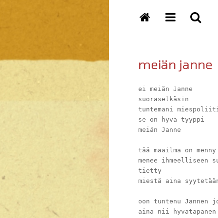
meiän janne
ei meiän Janne
suoraselkäsin
tuntemani miespoliit
se on hyvä tyyppi
meiän Janne
tää maailma on menny
menee ihmeelliseen s
tietty
miestä aina syytetää
oon tuntenu Jannen j
aina nii hyvätapanen