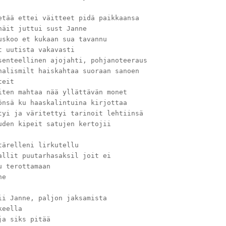
etää ettei väitteet pidä paikkaansa
näit juttui sust Janne
uskoo et kukaan sua tavannu
t uutista vakavasti
senteellinen ajojahti, pohjanoteeraus
nalismilt haiskahtaa suoraan sanoen
teit
iten mahtaa nää yllättävän monet
önsä ku haaskalintuina kirjottaa
tyi ja väritettyi tarinoit lehtiinsä
uden kipeit satujen kertojii
tärelleni lirkutellu
allit puutarhasaksil joit ei
u terottamaan
ne
ii Janne, paljon jaksamista
keella
ja siks pitää