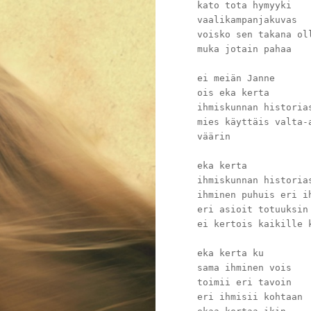
kato tota hymyyki
vaalikampanjakuvas
voisko sen takana ol
muka jotain pahaa
ei meiän Janne
ois eka kerta
ihmiskunnan historia
mies käyttäis valta-
väärin
eka kerta
ihmiskunnan historia
ihminen puhuis eri i
eri asioit totuuksin
ei kertois kaikille 
eka kerta ku
sama ihminen vois
toimii eri tavoin
eri ihmisii kohtaan