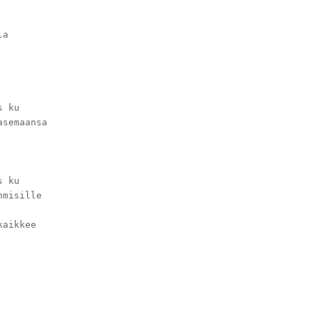
la
s ku
asemaansa
s ku
hmisille
kaikkee