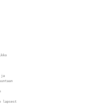
ikko
 ja
uuntaan
n
o lapsest