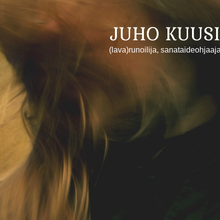
JUHO KUUSI
(lava)runoilija, sanataideohjaaj