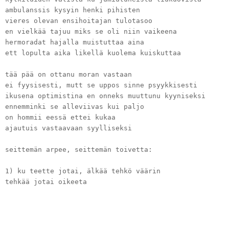
ambulanssis kysyin henki pihisten
vieres olevan ensihoitajan tulotasoo
en vielkää tajuu miks se oli niin vaikeena
hermoradat hajalla muistuttaa aina
ett lopulta aika likellä kuolema kuiskuttaa
tää pää on ottanu moran vastaan
ei fyysisesti, mutt se uppos sinne psyykkisesti
ikusena optimistina en onneks muuttunu kyyniseksi
ennemminki se alleviivas kui paljo
on hommii eessä ettei kukaa
ajautuis vastaavaan syylliseksi
seittemän arpee, seittemän toivetta:
1) ku teette jotai, älkää tehkö väärin
tehkää jotai oikeeta
2) purkakaa se paska päistänne rakentavasti
se on parhaimmillaan upee voimavara
ku sä vittuillakses rakastat