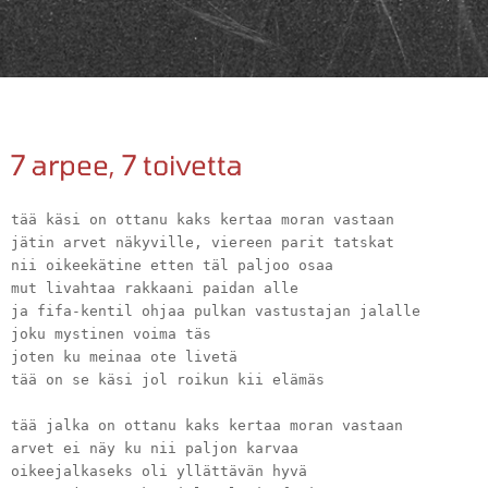
7 arpee, 7 toivetta
tää käsi on ottanu kaks kertaa moran vastaan
jätin arvet näkyville, viereen parit tatskat
nii oikeekätine etten täl paljoo osaa
mut livahtaa rakkaani paidan alle
ja fifa-kentil ohjaa pulkan vastustajan jalalle
joku mystinen voima täs
joten ku meinaa ote livetä
tää on se käsi jol roikun kii elämäs
tää jalka on ottanu kaks kertaa moran vastaan
arvet ei näy ku nii paljon karvaa
oikeejalkaseks oli yllättävän hyvä