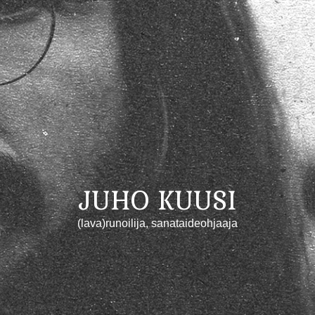
JUHO KUUSI
(lava)runoilija, sanataideohjaaja