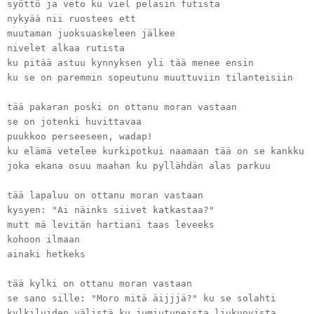
syöttö ja veto ku viel pelasin futista
nykyää nii ruostees ett
muutaman juoksuaskeleen jälkee
nivelet alkaa rutista
ku pitää astuu kynnyksen yli tää menee ensin
ku se on paremmin sopeutunu muuttuviin tilanteisiin
tää pakaran poski on ottanu moran vastaan
se on jotenki huvittavaa
puukkoo perseeseen, wadap!
ku elämä vetelee kurkipotkui naamaan tää on se kankku
joka ekana osuu maahan ku pyllähdän alas parkuu
tää lapaluu on ottanu moran vastaan
kysyen: "Ai näinks siivet katkastaa?"
mutt mä levitän hartiani taas leveeks
kohoon ilmaan
ainaki hetkeks
tää kylki on ottanu moran vastaan
se sano sille: "Moro mitä äijjjä?" ku se solahti
kylkiluiden välistä ku jumiutuneista liukuovista